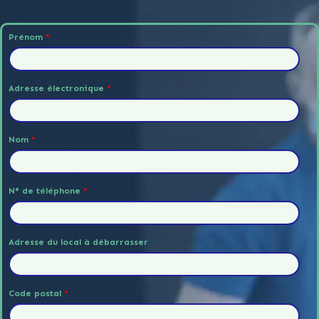
Prénom
*
Adresse électronique
*
Nom
*
N° de téléphone
*
Adresse du local à débarrasser
Code postal
*